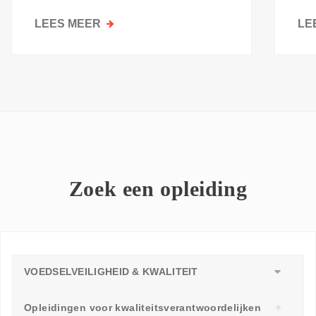
kri
LEES MEER
OVER
LE
GOESTING
OM
TE
LEREN:
WAAROM
ELKE
WERKVLOER
EEN
LEERAMBASSADEUR
Zoek een opleiding
NODIG
HEEFT
VOEDSELVEILIGHEID & KWALITEIT
Opleidingen voor kwaliteitsverantwoordelijken