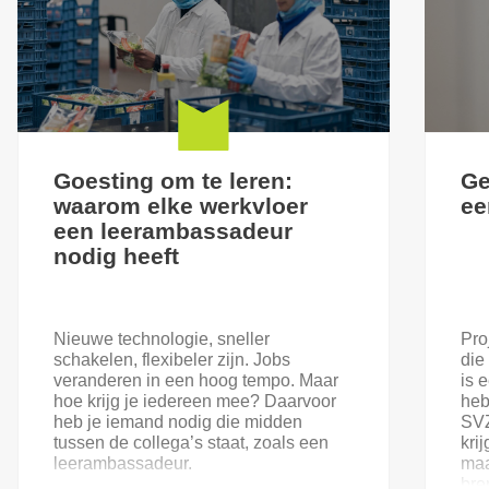
Goesting om te leren:
Ge
waarom elke werkvloer
ee
een leerambassadeur
nodig heeft
Nieuwe technologie, sneller
Pro
schakelen, flexibeler zijn. Jobs
die
veranderen in een hoog tempo. Maar
is 
hoe krijg je iedereen mee? Daarvoor
heb
heb je iemand nodig die midden
SVZ
tussen de collega’s staat, zoals een
kri
leerambassadeur.
maa
bre