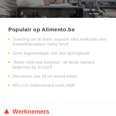
Populair op Alimento.be
Goesting om te leren: waarom elke werkvloer een
leerambassadeur nodig heeft
Geen kopieerstage, wel een springplank
‘Wees mild voor trainees’: de beste trainers
beginnen bij zichzelf
Het eerste jaar zit vol eerste keren
Wie zich ondersteund voelt, blijft
Werknemers