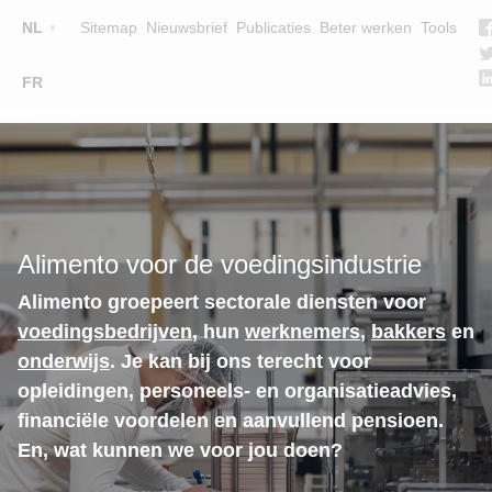
Top
NL
Sitemap
Nieuwsbrief
Publicaties
Beter werken
Tools
☰
FR
Main
OPLEIDINGEN
ZOEK EEN OPLEIDING
navigation
LESGEVERS
WIE ZIJN WE
Alimento voor de voedingsindustrie
TEAM
Alimento groepeert sectorale diensten voor
CONTACT
voedingsbedrijven
, hun
werknemers
,
bakkers
en
onderwijs
. Je kan bij ons terecht voor
opleidingen, personeels- en organisatieadvies,
financiële voordelen en aanvullend pensioen.
En, wat kunnen we voor jou doen?