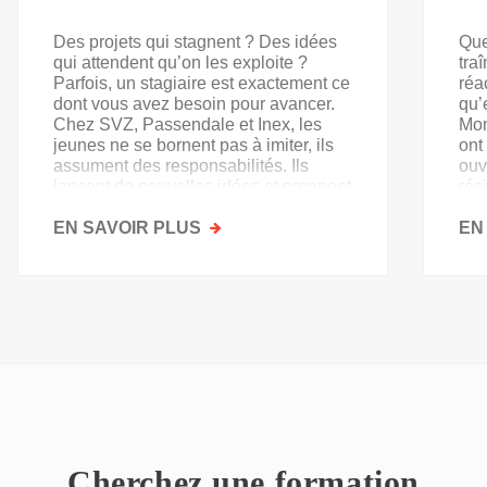
Des projets qui stagnent ? Des idées
Que
qui attendent qu’on les exploite ?
tra
Parfois, un stagiaire est exactement ce
réa
dont vous avez besoin pour avancer.
qu’
Chez SVZ, Passendale et Inex, les
Mon
jeunes ne se bornent pas à imiter, ils
ont
assument des responsabilités. Ils
ouv
lancent de nouvelles idées et prennent
rés
goût au secteur.
acq
EN SAVOIR PLUS
SUR
EN
PAS
QU'UN
SIMPLE
STAGE
D'OBSERVATION,
MAIS
UN
TREMPLIN
Cherchez une formation