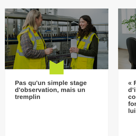
Pas qu'un simple stage
« 
d'observation, mais un
d’
tremplin
co
fo
lu