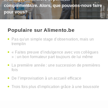
complémentaire. Alors, que pouvons-nous faire
pour vous?
Populaire sur Alimento.be
Pas qu'un simple stage d'observation, mais un
tremplin
« Faites preuve d’indulgence avec vos collègues
» : un bon formateur part toujours de lui même
La première année : une succession de premières
fois
De l’improvisation à un accueil efficace
Trois fois plus d'implication grâce à une boussole