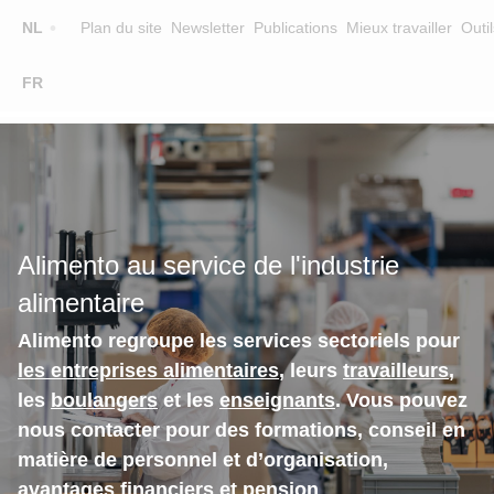
Top
NL
Plan du site
Newsletter
Publications
Mieux travailler
Outil
☰
FR
Main
FORMATION
CHERCHER UNE FORMATION
navigation
FORMATEURS
SUR ALIMENTO
Alimento au service de l'industrie
EQUIPE
alimentaire
CONTACT
Alimento regroupe les services sectoriels pour
les entreprises alimentaires
, leurs
travailleurs
,
les
boulangers
et les
enseignants
. Vous pouvez
nous contacter pour des formations, conseil en
matière de personnel et d’organisation,
avantages financiers et pension