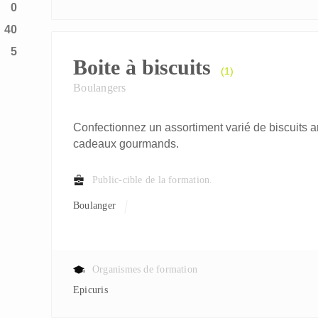
0
40
5
Boite à biscuits
(1)
Boulangers
Confectionnez un assortiment varié de biscuits a
cadeaux gourmands.
Public-cible de la formation.
Boulanger
Organismes de formation
Epicuris