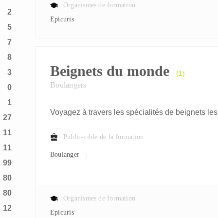
Organismes de formation
2
Epicuris
5
7
8
Beignets du monde
3
(1)
Boulangers
0
1
Voyagez à travers les spécialités de beignets les 
27
11
Public-cible de la formation.
11
Boulanger
99
80
80
Organismes de formation
12
Epicuris