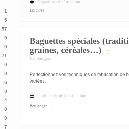
Organismes de formation
Epicuris
1
5
97
9
Baguettes spéciales (tradit
0
graines, céréales…)
(1)
71
Boulangers
0
0
Perfectionnez vos techniques de fabrication de 
variées.
6
0
Public-cible de la formation.
4
Boulanger
0
0
7