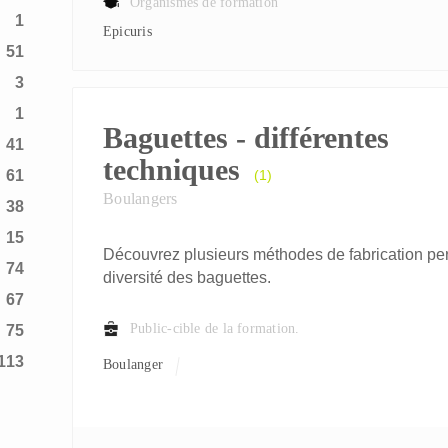
Organismes de formation
1
Epicuris
51
3
1
Baguettes - différentes
41
techniques
61
(1)
Boulangers
38
15
Découvrez plusieurs méthodes de fabrication perm
74
diversité des baguettes.
67
Public-cible de la formation.
75
113
Boulanger