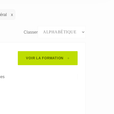
éral
Classer
VOIR LA FORMATION
les