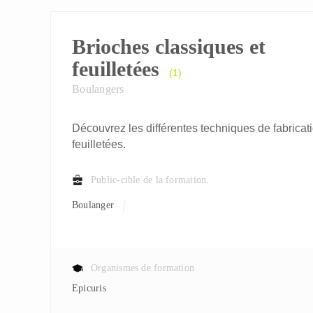
Brioches classiques et
feuilletées
(1)
Boulangers
Découvrez les différentes techniques de fabricati
feuilletées.
Public-cible de la formation.
Boulanger
Organismes de formation
Epicuris