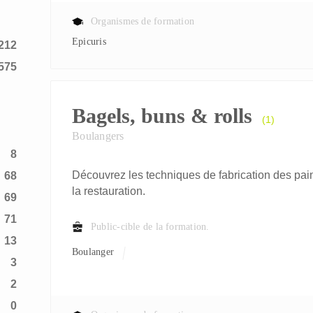
Organismes de formation
Epicuris
212
575
Bagels, buns & rolls
(1)
Boulangers
8
Découvrez les techniques de fabrication des pai
68
la restauration.
69
71
Public-cible de la formation.
13
Boulanger
3
2
0