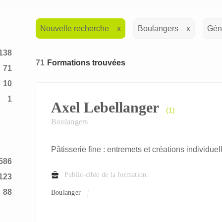
Nouvelle recherche
Boulangers
Gén
138
71
Formations trouvées
71
10
1
Axel Lebellanger
(1)
2
Boulangers
Pâtisserie fine : entremets et créations individuel
586
Public-cible de la formation.
123
88
Boulanger