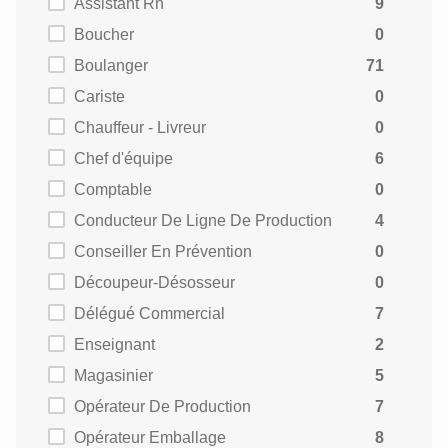
Assistant Rh
9
Boucher
0
Boulanger
71
Cariste
0
Chauffeur - Livreur
0
Chef d'équipe
6
Comptable
0
Conducteur De Ligne De Production
4
Conseiller En Prévention
0
Découpeur-Désosseur
0
Délégué Commercial
7
Enseignant
2
Magasinier
5
Opérateur De Production
7
Opérateur Emballage
8