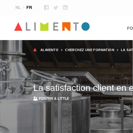
NL
FR
Ma
nav
FO
Fil
ALIMENTO
CHERCHEZ UNE FORMATION
LA SAT
d'Ariane
La satisfaction client en 
FOSTER & LITTLE