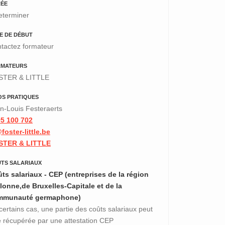
ÉE
eterminer
E DE DÉBUT
tactez formateur
RMATEURS
STER & LITTLE
OS PRATIQUES
n-Louis Festeraerts
5 100 702
@foster-little.be
STER & LITTLE
TS SALARIAUX
ts salariaux - CEP (entreprises de la région
lonne,de Bruxelles-Capitale et de la
mmunauté germaphone)
certains cas, une partie des coûts salariaux peut
e récupérée par une attestation CEP