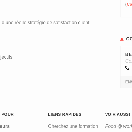
(
Co
d’une réelle stratégie de satisfaction client
C
BE
jectifs
Con
EN
 POUR
LIENS RAPIDES
VOIR AUSSI
leurs
Cherchez une formation
Food @ wor