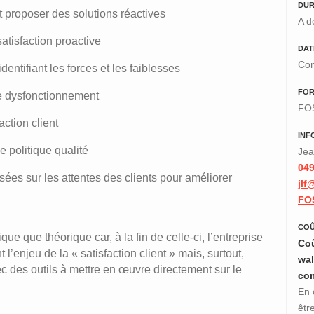
DUR
t proposer des solutions réactives
A d
satisfaction proactive
DAT
Con
dentifiant les forces et les faiblesses
FO
de dysfonctionnement
FO
action client
INF
 politique qualité
Jea
049
sées sur les attentes des clients pour améliorer
jlf
FO
COÛ
e que théorique car, à la fin de celle-ci, l’entreprise
Coû
’enjeu de la « satisfaction client » mais, surtout,
wal
c des outils à mettre en œuvre directement sur le
co
En 
êtr