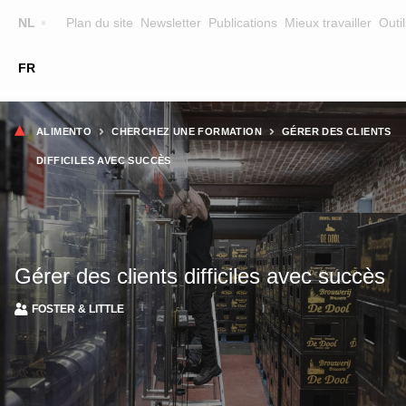
Top
NL
Plan du site
Newsletter
Publications
Mieux travailler
Outil
☰
FR
Main
FORMATION
CHERCHER UNE FORMATION
Fil
navigation
ALIMENTO
CHERCHEZ UNE FORMATION
GÉRER DES CLIENTS
FORMATEURS
d'Ariane
DIFFICILES AVEC SUCCÈS
SUR ALIMENTO
EQUIPE
CONTACT
Gérer des clients difficiles avec succès
FOSTER & LITTLE