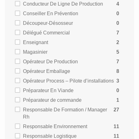
Conducteur De Ligne De Production
4
Conseiller En Prévention
0
Découpeur-Désosseur
0
Délégué Commercial
7
Enseignant
2
Magasinier
5
Opérateur De Production
7
Opérateur Emballage
8
Opérateur Process – Pilote d’installations
3
Préparateur En Viande
0
Préparateur de commande
1
Responsable De Formation / Manager
27
Rh
Responsable Environnement
11
Responsable Logistique
11