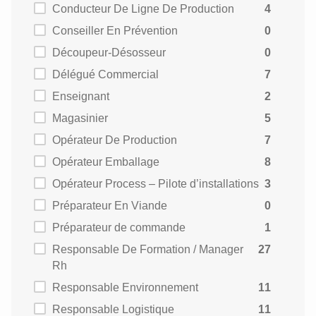
Conducteur De Ligne De Production
4
Conseiller En Prévention
0
Découpeur-Désosseur
0
Délégué Commercial
7
Enseignant
2
Magasinier
5
Opérateur De Production
7
Opérateur Emballage
8
Opérateur Process – Pilote d’installations
3
Préparateur En Viande
0
Préparateur de commande
1
Responsable De Formation / Manager
27
Rh
Responsable Environnement
11
Responsable Logistique
11