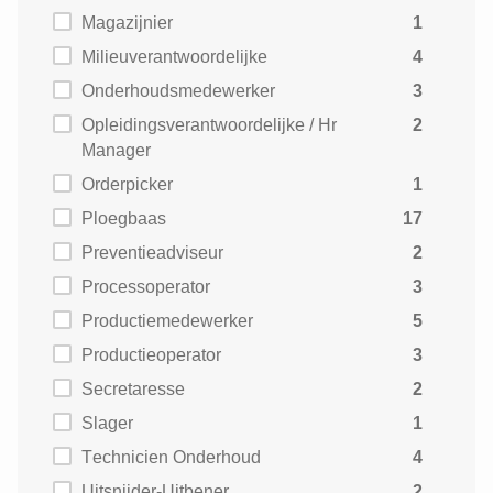
Magazijnier
1
Milieuverantwoordelijke
4
Onderhoudsmedewerker
3
Opleidingsverantwoordelijke / Hr
2
Manager
Orderpicker
1
Ploegbaas
17
Preventieadviseur
2
Processoperator
3
Productiemedewerker
5
Productieoperator
3
Secretaresse
2
Slager
1
Technicien Onderhoud
4
Uitsnijder-Uitbener
2