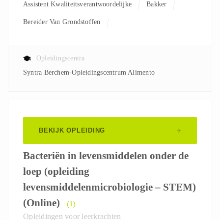
Assistent Kwaliteitsverantwoordelijke
Bakker
Bereider Van Grondstoffen
Kwaliteitsverantwoordelijke
Leerkracht
Processoperator
Productiemedewerker
Opleidingscentra
Syntra Berchem-Opleidingscentrum Alimento
Verantwoordelijke Productie
Verpakkingsoperator
BEKIJK OPLEIDING
Bacteriën in levensmiddelen onder de
loep (opleiding
levensmiddelenmicrobiologie – STEM)
(Online)
(1)
Opleidingen voor leerkrachten