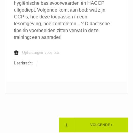
hygiënische basisvoorwaarden én HACCP
uitgediept. Volgende komt aan bod: wat zijn
CCP’s, hoe deze toepassen in een
lesomgeving, hoe controleren ...? Didactische
tips én voorbeelden zitten vervat in deze
training: een aanrader!
Opleidingen voor o.a.
Leerkracht
Paginering
1
VOLGENDE ›
HUIDIGE
VOLGENDE