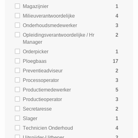
Magazijnier
1
Milieuverantwoordelijke
4
Onderhoudsmedewerker
3
Opleidingsverantwoordelijke / Hr
2
Manager
Orderpicker
1
Ploegbaas
17
Preventieadviseur
2
Processoperator
3
Productiemedewerker
5
Productieoperator
3
Secretaresse
2
Slager
1
Technicien Onderhoud
4
Uitsnijder-Uitbener
2