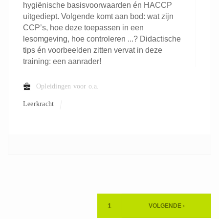
hygiënische basisvoorwaarden én HACCP
uitgediept. Volgende komt aan bod: wat zijn
CCP’s, hoe deze toepassen in een
lesomgeving, hoe controleren ...? Didactische
tips én voorbeelden zitten vervat in deze
training: een aanrader!
Opleidingen voor o.a.
Leerkracht
Paginering
1
VOLGENDE ›
HUIDIGE
VOLGENDE