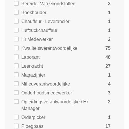
Bereider Van Grondstoffen
3
Boekhouder
1
Chauffeur - Leverancier
1
Heftruckchauffeur
1
Hr Medewerker
2
Kwaliteitsverantwoordelijke
75
Laborant
48
Leerkracht
27
Magazijnier
1
Milieuverantwoordelijke
4
Onderhoudsmedewerker
3
Opleidingsverantwoordelijke / Hr
2
Manager
Orderpicker
1
Ploegbaas
17