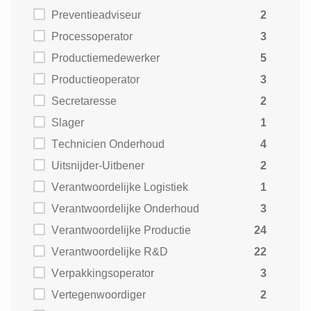
Preventieadviseur
2
Processoperator
3
Productiemedewerker
5
Productieoperator
3
Secretaresse
2
Slager
1
Technicien Onderhoud
4
Uitsnijder-Uitbener
2
Verantwoordelijke Logistiek
1
Verantwoordelijke Onderhoud
3
Verantwoordelijke Productie
24
Verantwoordelijke R&D
22
Verpakkingsoperator
3
Vertegenwoordiger
2