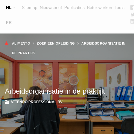
Top
NL
Sitemap
Nieuwsbrief
Publicaties
Beter werken
Tools
☰
FR
Main
OPLEIDINGEN
ZOEK EEN OPLEIDING
Kruimelpad
navigation
ALIMENTO
ZOEK EEN OPLEIDING
ARBEIDSORGANISATIE IN
LESGEVERS
DE PRAKTIJK
WIE ZIJN WE
TEAM
CONTACT
Arbeidsorganisatie in de praktijk
ATTENDO PROFESSIONAL BV