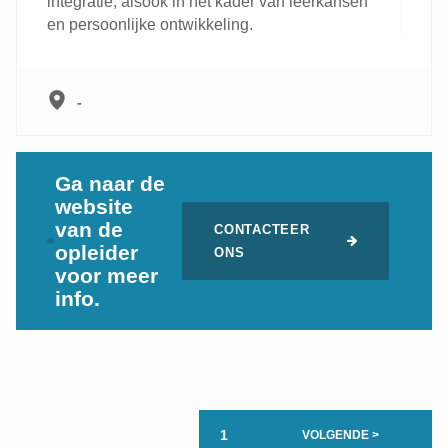
integratie, alsook in het kader van leerkansen
en persoonlijke ontwikkeling.
-
Ga naar de
website
van de
CONTACTEER
opleider
ONS
voor meer
info.
1
VOLGENDE >