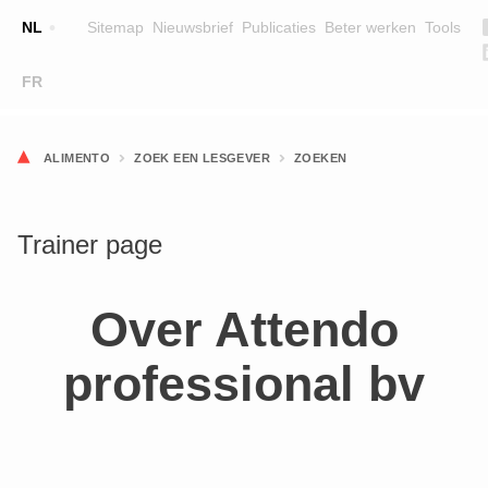
NL
Sitemap
Nieuwsbrief
Publicaties
Beter werken
Tools
☰
FR
OPLEIDINGEN
ZOEK EEN OPLEIDING
ALIMENTO
ZOEK EEN LESGEVER
ZOEKEN
LESGEVERS
WIE ZIJN WE
Trainer page
TEAM
Over Attendo
CONTACT
professional bv