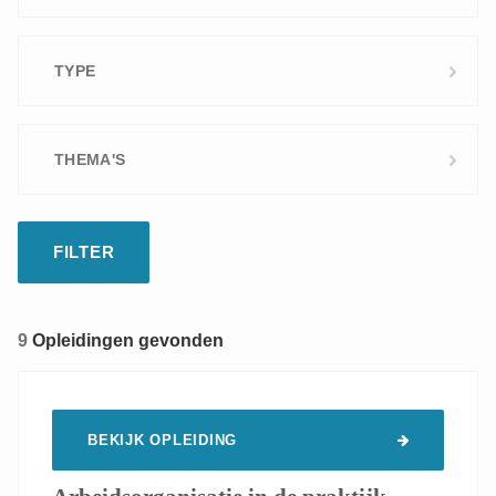
Nederlands
TYPE
Frans
Standaard
THEMA'S
Digital learning
Op maat
Welzijn op het werk
9
Opleidingen gevonden
BEKIJK OPLEIDING