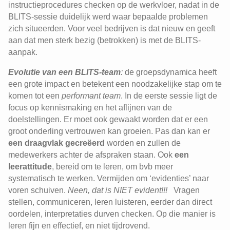
instructieprocedures checken op de werkvloer, nadat in de
BLITS-sessie duidelijk werd waar bepaalde problemen
zich situeerden. Voor veel bedrijven is dat nieuw en geeft
aan dat men sterk bezig (betrokken) is met de BLITS-
aanpak.
Evolutie van een BLITS-team
:
de groepsdynamica heeft
een grote impact en betekent een noodzakelijke stap om te
komen tot een
performant team
. In de eerste sessie ligt de
focus op kennismaking en het aflijnen van de
doelstellingen. Er moet ook gewaakt worden dat er een
groot onderling vertrouwen kan groeien. Pas dan kan er
een draagvlak gecreëerd
worden en zullen de
medewerkers achter de afspraken staan. Ook
een
leerattitude
, bereid om te leren, om bvb meer
systematisch te werken. Vermijden om ‘evidenties’ naar
voren schuiven.
Neen, dat is NIET evident!!!
Vragen
stellen, communiceren, leren luisteren, eerder dan direct
oordelen, interpretaties durven checken. Op die manier is
leren fijn en effectief, en niet tijdrovend.