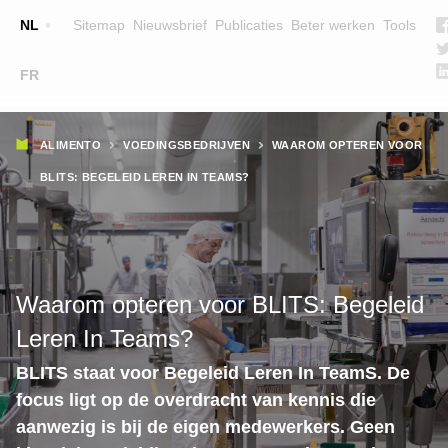
Top
NL
Sitemap
Nieuwsbrief
Publicaties
Beter werken
Tools
☰
FR
Main
OPLEIDINGEN
ZOEK EEN OPLEIDING
Kruimelpad
navigation
ALIMENTO
VOEDINGSBEDRIJVEN
WAAROM OPTEREN VOOR
LESGEVERS
BLITS: BEGELEID LEREN IN TEAMS?
WIE ZIJN WE
TEAM
CONTACT
Waarom opteren voor BLITS: Begeleid
Leren In Teams?
BLITS staat voor Begeleid Leren In TeamS. De
focus ligt op de overdracht van kennis die
aanwezig is bij de eigen medewerkers. Geen