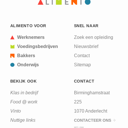
CAPTCHA
This question is for testing whether or not you are
ALIMENTO VOOR
SNEL NAAR
a human visitor and to prevent automated spam
submissions.
Werknemers
Zoek een opleiding
Voedingsbedrijven
Nieuwsbrief
Bakkers
Contact
Onderwijs
Sitemap
BEKIJK OOK
CONTACT
Klas in bedrijf
Birminghamstraat
Food @ work
225
Vinto
1070 Anderlecht
Nuttige links
CONTACTEER ONS