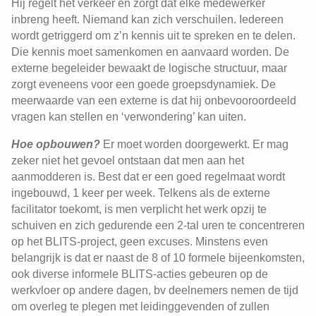
Hij regelt het verkeer en zorgt dat elke medewerker
inbreng heeft. Niemand kan zich verschuilen. Iedereen
wordt getriggerd om z’n kennis uit te spreken en te delen.
Die kennis moet samenkomen en aanvaard worden. De
externe begeleider bewaakt de logische structuur, maar
zorgt eveneens voor een goede groepsdynamiek. De
meerwaarde van een externe is dat hij onbevooroordeeld
vragen kan stellen en ‘verwondering’ kan uiten.
Hoe opbouwen?
Er moet worden doorgewerkt. Er mag
zeker niet het gevoel ontstaan dat men aan het
aanmodderen is. Best dat er een goed regelmaat wordt
ingebouwd, 1 keer per week. Telkens als de externe
facilitator toekomt, is men verplicht het werk opzij te
schuiven en zich gedurende een 2-tal uren te concentreren
op het BLITS-project, geen excuses. Minstens even
belangrijk is dat er naast de 8 of 10 formele bijeenkomsten,
ook diverse informele BLITS-acties gebeuren op de
werkvloer op andere dagen, bv deelnemers nemen de tijd
om overleg te plegen met leidinggevenden of zullen