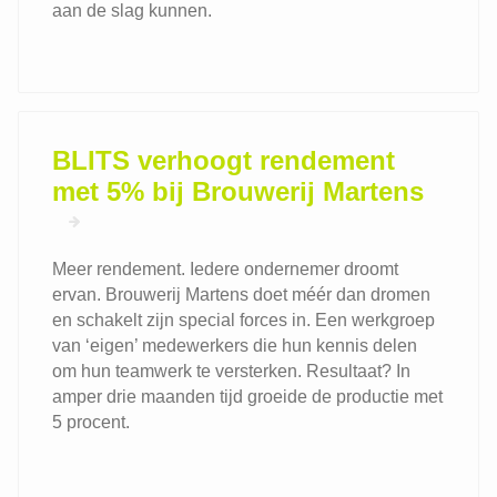
aan de slag kunnen.
Onderzoek het welzijn en de
BLITS verhoogt rendement
gezondheid binnen jouw bedrijf
met 5% bij Brouwerij Martens
De ergonomiescan
Onderzoek het welzijn en de
gezondheid binnen jouw bedrijf
Organisatiescan
De ergonomiescan
Meer rendement. Iedere ondernemer droomt
Netwerk voor ervaringsuitwisseling
De ergonomiescan
ervan. Brouwerij Martens doet méér dan dromen
HR netwerk: enthousiaste
en schakelt zijn special forces in. Een werkgroep
getuigenissen
Organisatiescan
van ‘eigen’ medewerkers die hun kennis delen
om hun teamwerk te versterken. Resultaat? In
amper drie maanden tijd groeide de productie met
5 procent.