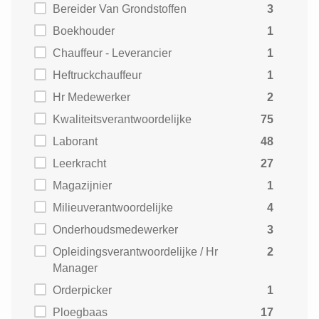
Bereider Van Grondstoffen
3
Boekhouder
1
Chauffeur - Leverancier
1
Heftruckchauffeur
1
Hr Medewerker
2
Kwaliteitsverantwoordelijke
75
Laborant
48
Leerkracht
27
Magazijnier
1
Milieuverantwoordelijke
4
Onderhoudsmedewerker
3
Opleidingsverantwoordelijke / Hr
2
Manager
Orderpicker
1
Ploegbaas
17