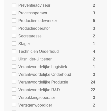
Preventieadviseur
2
Processoperator
3
Productiemedewerker
5
Productieoperator
3
Secretaresse
2
Slager
1
Technicien Onderhoud
4
Uitsnijder-Uitbener
2
Verantwoordelijke Logistiek
1
Verantwoordelijke Onderhoud
3
Verantwoordelijke Productie
24
Verantwoordelijke R&D
22
Verpakkingsoperator
3
Vertegenwoordiger
2