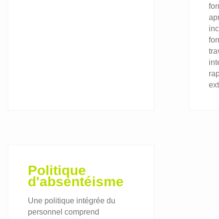
fo
ap
in
for
tra
in
rap
ex
Politique
d'absentéisme
Une politique intégrée du
personnel comprend