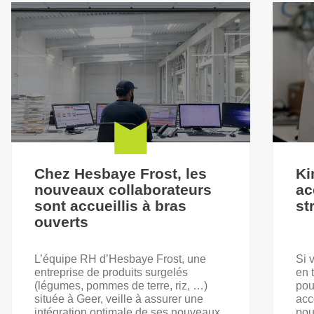
Chez Hesbaye Frost, les
Ki
nouveaux collaborateurs
ac
sont accueillis à bras
st
ouverts
L’équipe RH d’Hesbaye Frost, une
Si 
entreprise de produits surgelés
en 
(légumes, pommes de terre, riz, …)
pou
située à Geer, veille à assurer une
acc
intégration optimale de ses nouveaux
pou