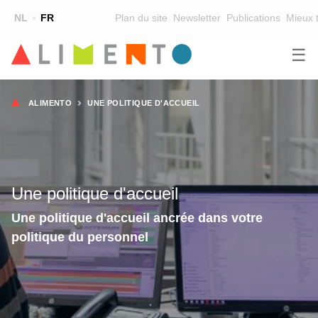
Top
NL
FR
Plan du site
Newsletter
Publications
Mieux t
☰
Main
FORMATION
CHERCHER UNE FORMATION
Fil
navigation
ALIMENTO
UNE POLITIQUE D'ACCUEIL
FORMATEURS
d'Ariane
SUR ALIMENTO
EQUIPE
Une politique d'accueil
CONTACT
Une politique d'accueil ancrée dans votre
politique du personnel