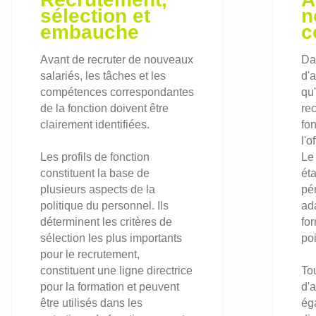
sélection et
n
embauche
c
Avant de recruter de nouveaux
Dan
salariés, les tâches et les
d'a
compétences correspondantes
qu
de la fonction doivent être
re
clairement identifiées.
fo
l'o
Les profils de fonction
Le 
constituent la base de
ét
plusieurs aspects de la
pér
politique du personnel. Ils
ad
déterminent les critères de
for
sélection les plus importants
po
pour le recrutement,
constituent une ligne directrice
To
pour la formation et peuvent
d'
être utilisés dans les
éga