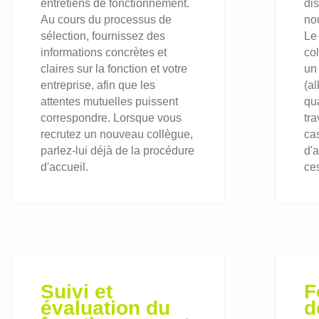
entretiens de fonctionnement.
dis
Au cours du processus de
nou
sélection, fournissez des
Le
informations concrètes et
col
claires sur la fonction et votre
un
entreprise, afin que les
(al
attentes mutuelles puissent
qua
correspondre. Lorsque vous
tra
recrutez un nouveau collègue,
ca
parlez-lui déjà de la procédure
d'
d'accueil.
ces
Suivi et
F
évaluation du
d