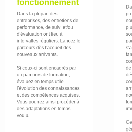
fonctionnement
Da
Dans la plupart des
pro
entreprises, des entretiens de
nou
performance, de suivi et/ou
pl
d'évaluation ont lieu à
so
intervalles réguliers. Lancez le
pa
parcours dès l'accueil des
s'a
nouveaux arrivants.
fam
co
Si ceux-ci sont encadrés par
de 
un parcours de formation,
dé
évaluez en temps utile
co
l'évolution des connaissances
arr
et des compétences acquises.
no
Vous pourrez ainsi procéder à
fo
des adaptations en temps
im
voulu.
Ce
gé