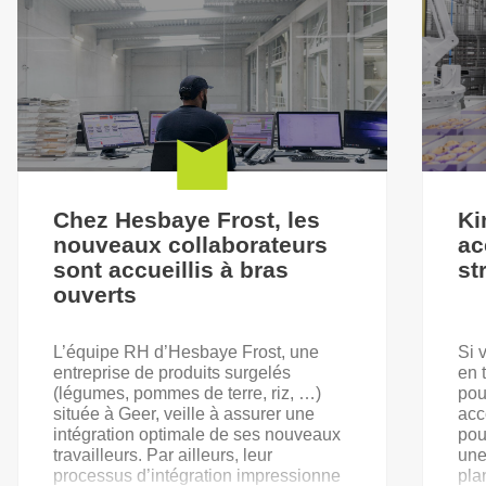
Chez Hesbaye Frost, les
Ki
nouveaux collaborateurs
ac
sont accueillis à bras
st
ouverts
L’équipe RH d’Hesbaye Frost, une
Si 
entreprise de produits surgelés
en 
(légumes, pommes de terre, riz, …)
pou
située à Geer, veille à assurer une
acc
intégration optimale de ses nouveaux
pou
travailleurs. Par ailleurs, leur
une
processus d’intégration impressionne
pla