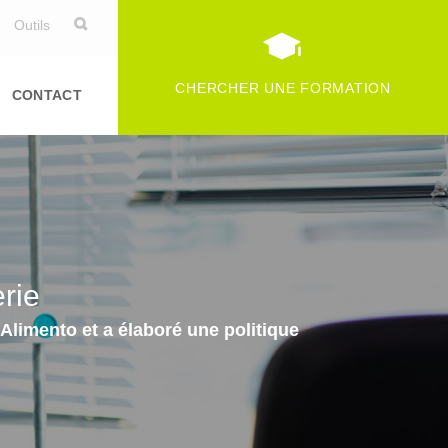
Outils
CHERCHER UNE FORMATION
CONTACT
rie
limento et a élaboré une politique