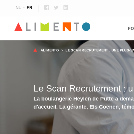
NL
FR
Ma
nav
FO
Fil
ALIMENTO
LE SCAN RECRUTEMENT : UNE PLUS-
d'Ariane
Le Scan Recrutement : un
La boulangerie Heylen de Putte a deman
d'accueil. La gérante, Els Coenen, témo