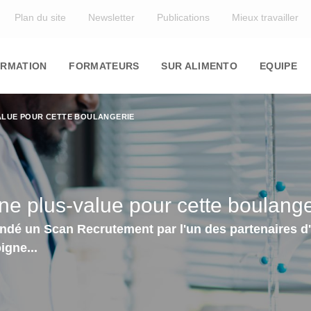
Top
Plan du site
Newsletter
Publications
Mieux travailler
in
igation
RMATION
FORMATEURS
SUR ALIMENTO
EQUIPE
VALUE POUR CETTE BOULANGERIE
e plus-value pour cette boulange
dé un Scan Recrutement par l'un des partenaires d'A
igne...