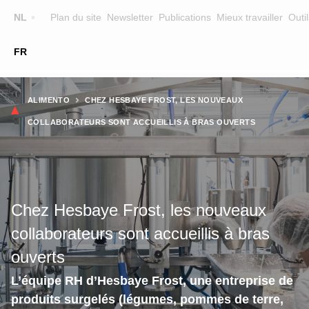
Top
NL
Plan du site
Newsletter
Publications
Mieux travailler
Outil
☰
FR
Main
FORMATION
CHERCHER UNE FORMATION
Fil
navigation
ALIMENTO
CHEZ HESBAYE FROST, LES NOUVEAUX
FORMATEURS
d'Ariane
COLLABORATEURS SONT ACCUEILLIS À BRAS OUVERTS
SUR ALIMENTO
EQUIPE
CONTACT
Chez Hesbaye Frost, les nouveaux
collaborateurs sont accueillis à bras
ouverts
L’équipe RH d’Hesbaye Frost, une entreprise de
produits surgelés (légumes, pommes de terre,