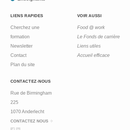
LIENS RAPIDES
VOIR AUSSI
Cherchez une
Food @ work
CAPTCHA
formation
Le Fonds de carrière
Newsletter
Liens utiles
This question is for testing whether or not you are
a human visitor and to prevent automated spam
Contact
Accueil efficace
submissions.
Plan du site
CONTACTEZ-NOUS
Rue de Birmingham
225
1070 Anderlecht
CONTACTEZ NOUS