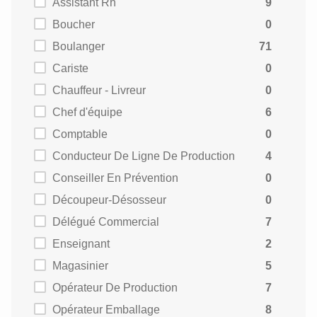
Assistant Rh
9
Boucher
0
Boulanger
71
Cariste
0
Chauffeur - Livreur
0
Chef d'équipe
6
Comptable
0
Conducteur De Ligne De Production
4
Conseiller En Prévention
0
Découpeur-Désosseur
0
Délégué Commercial
7
Enseignant
2
Magasinier
5
Opérateur De Production
7
Opérateur Emballage
8