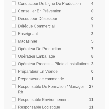
Conducteur De Ligne De Production
4
Conseiller En Prévention
0
Découpeur-Désosseur
0
Délégué Commercial
7
Enseignant
2
Magasinier
5
Opérateur De Production
7
Opérateur Emballage
8
Opérateur Process – Pilote d’installations
3
Préparateur En Viande
0
Préparateur de commande
1
Responsable De Formation / Manager
27
Rh
Responsable Environnement
11
Responsable Logistique
11