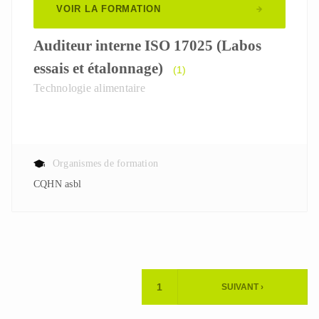
VOIR LA FORMATION
Auditeur interne ISO 17025 (Labos
essais et étalonnage)
(1)
Technologie alimentaire
Organismes de formation
CQHN asbl
Pagination
1
SUIVANT ›
PAGE
PAGE
ACTUELLE
SUIVANTE