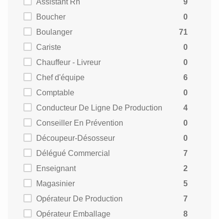
Assistant Rh
9
Boucher
0
Boulanger
71
Cariste
0
Chauffeur - Livreur
0
Chef d'équipe
6
Comptable
0
Conducteur De Ligne De Production
4
Conseiller En Prévention
0
Découpeur-Désosseur
0
Délégué Commercial
7
Enseignant
2
Magasinier
5
Opérateur De Production
7
Opérateur Emballage
8