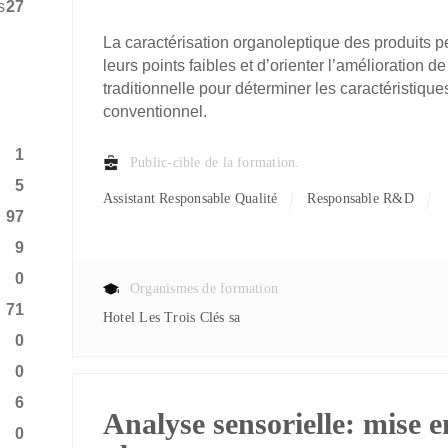
27
La caractérisation organoleptique des produits pe
leurs points faibles et d’orienter l’amélioration 
traditionnelle pour déterminer les caractéristiques
conventionnel.
1
Public-cible de la formation.
5
Assistant Responsable Qualité
Responsable R&D
97
9
0
Organismes de formation
71
Hotel Les Trois Clés sa
0
0
6
Analyse sensorielle: mise e
0