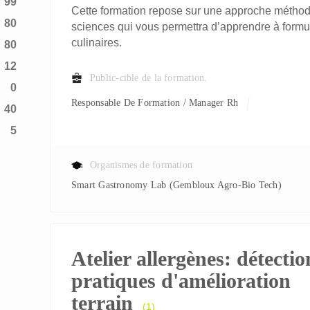
99
Cette formation repose sur une approche méthodol
80
sciences qui vous permettra d’apprendre à formule
culinaires.
80
12
Public-cible de la formation.
0
Responsable De Formation / Manager Rh
40
5
Organismes de formation
Smart Gastronomy Lab (Gembloux Agro-Bio Tech)
Atelier allergènes: détectio
pratiques d'amélioration
terrain
(1)