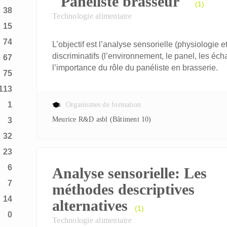
"Panéliste brasseur"
(1)
38
Technologie alimentaire
15
74
L’objectif est l’analyse sensorielle (physiologie et 
discriminatifs (l’environnement, le panel, les écha
67
l’importance du rôle du panéliste en brasserie.
75
113
1
Organismes de formation
Meurice R&D asbl (Bâtiment 10)
3
32
23
6
Analyse sensorielle: Les
7
méthodes descriptives
14
alternatives
(1)
0
Technologie alimentaire