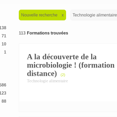
Nouvelle recherche
Technologie alimentaire
138
113
Formations trouvées
71
10
1
A la découverte de la
2
microbiologie ! (formation
distance)
(2)
Technologie alimentaire
586
123
88