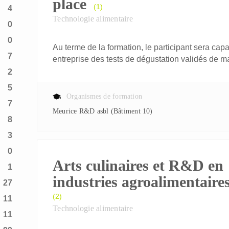
place
(1)
4
Technologie alimentaire
0
0
Au terme de la formation, le participant sera ca
7
entreprise des tests de dégustation validés de ma
2
5
Organismes de formation
7
Meurice R&D asbl (Bâtiment 10)
8
3
0
Arts culinaires et R&D en
1
industries agroalimentaire
27
(2)
11
Technologie alimentaire
11