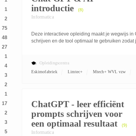
introductie
1
(8)
Informatica
2
75
Deze interactieve opleiding maakt je wegwijs in 
48
schrijven en de tool optimaal te gebruiken zodat je
27
1
Opleidingscentra
4
Eskimofabriek
Limtec+
Mtech+ WVL vzw
3
2
1
ChatGPT - leer efficiënt
17
prompts schrijven voor
2
een optimaal resultaat
3
(9)
5
Informatica