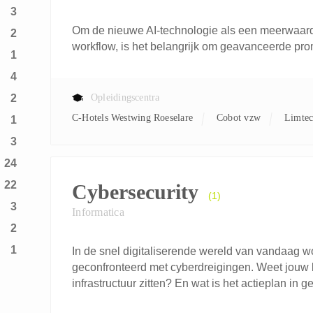
3
Om de nieuwe AI-technologie als een meerwaarde
2
workflow, is het belangrijk om geavanceerde pro
1
4
2
Opleidingscentra
C-Hotels Westwing Roeselare
Cobot vzw
Limte
1
3
24
22
Cybersecurity
(1)
3
Informatica
2
1
In de snel digitaliserende wereld van vandaag wo
geconfronteerd met cyberdreigingen. Weet jouw b
infrastructuur zitten? En wat is het actieplan in