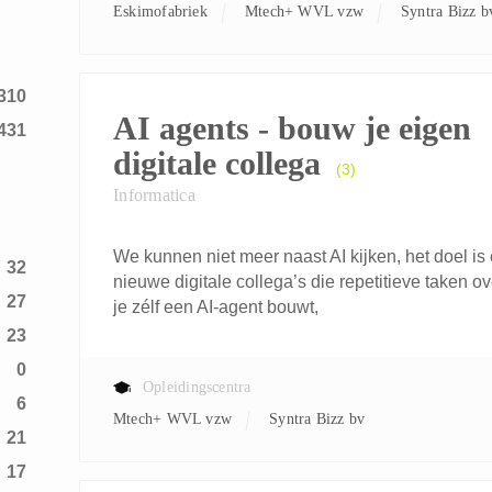
Eskimofabriek
Mtech+ WVL vzw
Syntra Bizz b
6
310
AI agents - bouw je eigen
431
digitale collega
(3)
Informatica
We kunnen niet meer naast AI kijken, het doel is o
32
nieuwe digitale collega’s die repetitieve taken o
27
je zélf een AI-agent bouwt,
23
0
Opleidingscentra
6
Mtech+ WVL vzw
Syntra Bizz bv
21
17