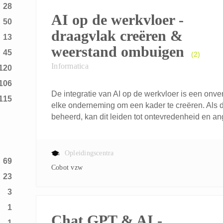
28
AI op de werkvloer -
50
draagvlak creëren &
13
weerstand ombuigen
45
(2)
Informatica
120
106
De integratie van AI op de werkvloer is een onver
115
elke onderneming om een kader te creëren. Als 
beheerd, kan dit leiden tot ontevredenheid en an
Opleidingscentra
69
Cobot vzw
23
3
1
Chat GPT & AI -
1