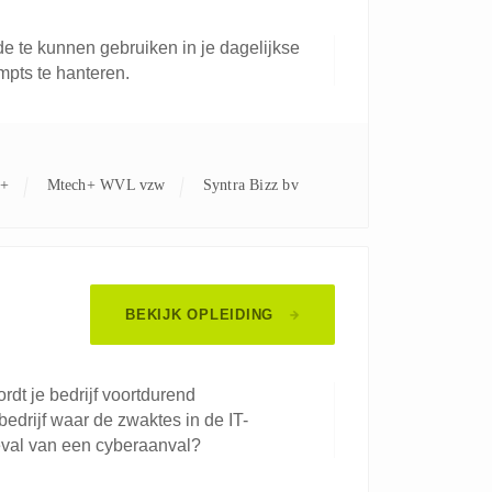
 te kunnen gebruiken in je dagelijkse
mpts te hanteren.
c+
Mtech+ WVL vzw
Syntra Bizz bv
BEKIJK OPLEIDING
rdt je bedrijf voortdurend
edrijf waar de zwaktes in de IT-
 geval van een cyberaanval?