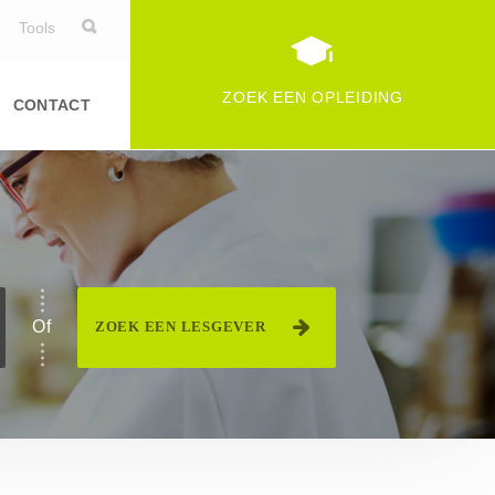
Tools
ZOEK EEN OPLEIDING
CONTACT
Duurzame ontwikkeling
Informatica
Logistiek
specialiteit van voedingfederatie(s)
Persoonlijke vaardigheden
Of
ZOEK EEN LESGEVER
Commerciële en financiële
vaardigheden