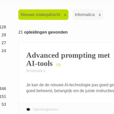
Nieuwe zoekopdracht
Informatica
128
21
opleidingen gevonden
29
27
24
Advanced prompting met
1
AI-tools
(9)
1
Informatica
1
9
Je kan de de nieuwe AI-technologie pas goed geb
446
3
goed beheerst, belangrijk om de juiste instructies
151
12
53
2
Opleidingscentra
20