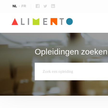
NL
FR
Voedselveiligheid & kwaliteit
Voedingsspecifieke opleidingen
Talen
Opleidingen zoeken
Voedingstechnologie
Opleidingen voor leerkrachten
Techniek, onderhoud en productie