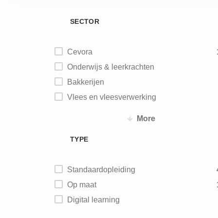
SECTOR
Cevora
Onderwijs & leerkrachten
Bakkerijen
Vlees en vleesverwerking
Vis
More
Aardappel - groente - fruit
TYPE
Zuivel
IJs
Standaardopleiding
Maalderijen
Op maat
Diervoeding
Digital learning
Chocolade - biscuits – snoep
Koffie