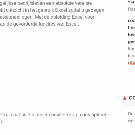
STA
elijkse bedrijfsleven een absolute vereiste
Raa
t u inzicht in het gebruik Excel zodat u gedegen
fessioneel ogen. Met de opleiding Excel voor
LO
an de gevorderde functies van Excel.
Loo
het
ge
Kan
ter
(
Be
C
Dez
en, maar bij 3 of meer cursisten kan u ook opteren
wor
).