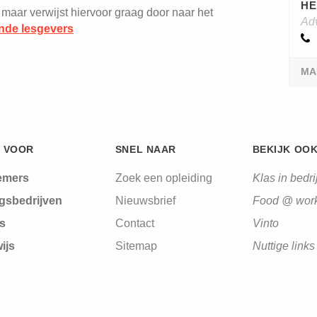
HE
 maar verwijst hiervoor graag door naar het
Ad
nde lesgevers
MA
 VOOR
SNEL NAAR
BEKIJK OO
emers
Zoek een opleiding
Klas in bedrij
gsbedrijven
Nieuwsbrief
Food @ wor
s
Contact
Vinto
ijs
Sitemap
Nuttige links