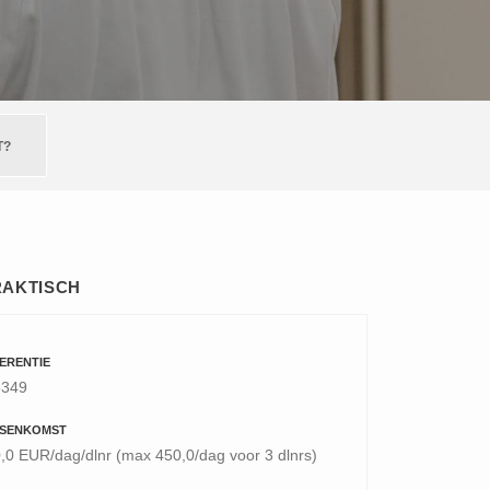
T?
RAKTISCH
ERENTIE
3349
SENKOMST
,0 EUR/dag/dlnr (max 450,0/dag voor 3 dlnrs)