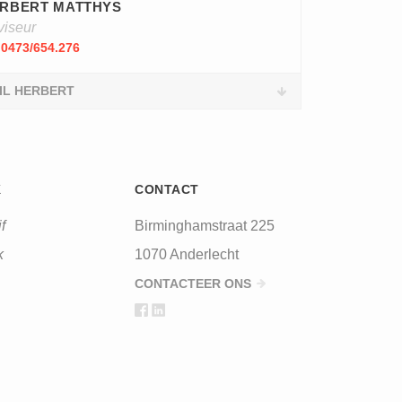
RBERT MATTHYS
viseur
0473/654.276
IL HERBERT
K
CONTACT
f
Birminghamstraat 225
k
1070 Anderlecht
CONTACTEER ONS