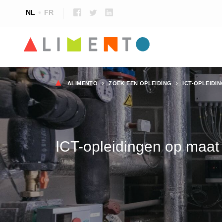
NL
FR
Kruimelpad
ALIMENTO
ZOEK EEN OPLEIDING
ICT-OPLEIDI
ICT-opleidingen op maat 