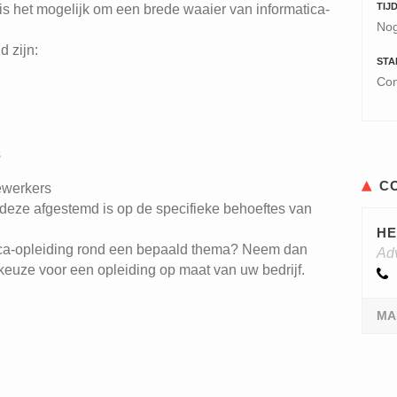
TIJ
s het mogelijk om een brede waaier van informatica-
Nog
 zijn:
STA
Con
s
C
dewerkers
 deze afgestemd is op de specifieke behoeftes van
HE
ica-opleiding rond een bepaald thema? Neem dan
Ad
keuze voor een opleiding op maat van uw bedrijf.
MA