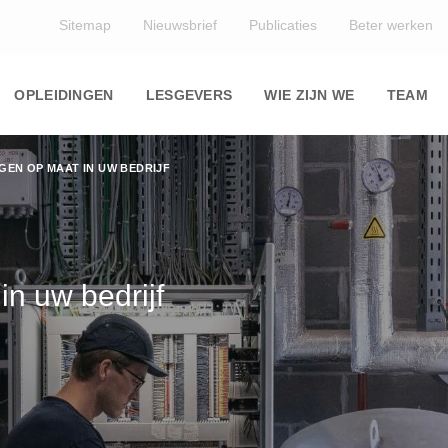
Top
Sitemap
Nieuwsbrief
Publicaties
Beter werken
Main
navigation
OPLEIDINGEN
LESGEVERS
WIE ZIJN WE
TEAM
NGEN OP MAAT IN UW BEDRIJF
in uw bedrijf