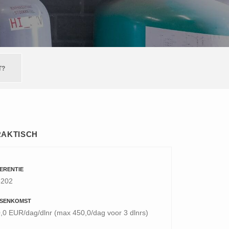
T?
RAKTISCH
ERENTIE
5202
SENKOMST
,0 EUR/dag/dlnr (max 450,0/dag voor 3 dlnrs)