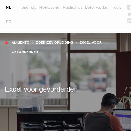
Top
NL
Sitemap
Nieuwsbrief
Publicaties
Beter werken
Tools
☰
FR
Main
OPLEIDINGEN
ZOEK EEN OPLEIDING
Kruimelpad
navigation
ALIMENTO
ZOEK EEN OPLEIDING
EXCEL VOOR
LESGEVERS
GEVORDERDEN
WIE ZIJN WE
TEAM
CONTACT
Excel voor gevorderden