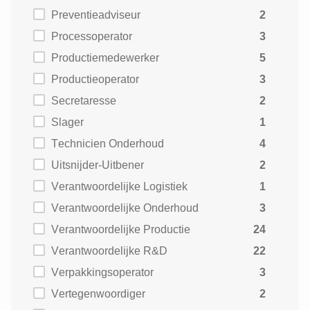
Preventieadviseur
2
Processoperator
3
Productiemedewerker
5
Productieoperator
3
Secretaresse
2
Slager
1
Technicien Onderhoud
4
Uitsnijder-Uitbener
2
Verantwoordelijke Logistiek
1
Verantwoordelijke Onderhoud
3
Verantwoordelijke Productie
24
Verantwoordelijke R&D
22
Verpakkingsoperator
3
Vertegenwoordiger
2