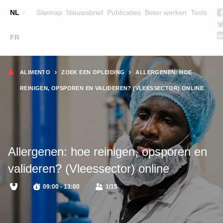
Top
NL
Sitemap
Nieuwsbrief
Publicaties
Beter werken
Tools
☰
FR
Main
OPLEIDINGEN
ZOEK EEN OPLEIDING
Kruimelpad
navigation
ALIMENTO
ZOEK EEN OPLEIDING
ALLERGENEN: HOE
LESGEVERS
REINIGEN, OPSPOREN EN VALIDEREN? (VLEESSECTOR) ONLINE
WIE ZIJN WE
TEAM
CONTACT
Allergenen: hoe reinigen, opsporen en
valideren? (Vleessector) online
09:00 - 13:00
1/15