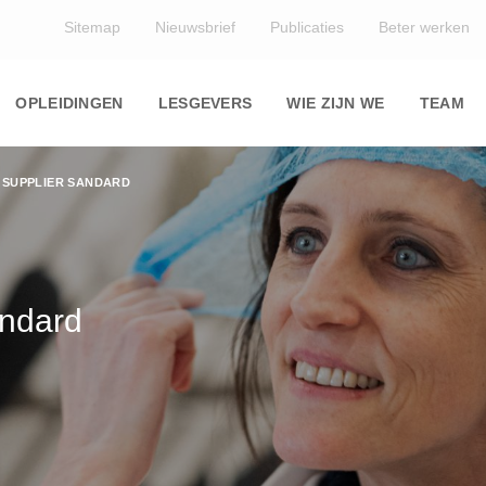
Top
Sitemap
Nieuwsbrief
Publicaties
Beter werken
Main
navigation
OPLEIDINGEN
LESGEVERS
WIE ZIJN WE
TEAM
 SUPPLIER SANDARD
ndard