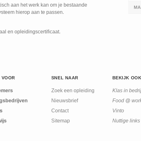
tisch aan het werk kan om je bestaande
MA
ysteem hierop aan te passen.
al en opleidingscertificaat.
 VOOR
SNEL NAAR
BEKIJK OO
emers
Zoek een opleiding
Klas in bedrij
gsbedrijven
Nieuwsbrief
Food @ wor
s
Contact
Vinto
ijs
Sitemap
Nuttige links