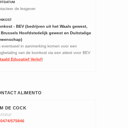
RTDATUM
tacteer de lesgever
ONKOST
nkost - BEV (bedrijven uit het Waals gewest,
 Brussels Hoofdstedelijk gewest en Duitstalige
meenschap)
 eventueel in aanmerking komen voor een
ugbetaling van de loonkost via een attest voor BEV
taald Educatief Verlof
)
ONTACT ALIMENTO
M DE COCK
viseur
0474/575846