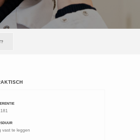
T?
RAKTISCH
ERENTIE
4181
DSDUUR
 vast te leggen