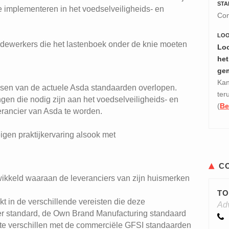
STA
te implementeren in het voedselveiligheids- en
Con
LO
edewerkers die het lastenboek onder de knie moeten
Loo
het
ge
Kan
isen van de actuele Asda standaarden overlopen.
ter
gen die nodig zijn aan het voedselveiligheids- en
(
Be
rancier van Asda te worden.
gen praktijkervaring alsook met
C
twikkeld waaraan de leveranciers van zijn huismerken
TO
t in de verschillende vereisten die deze
Ad
er standard, de Own Brand Manufacturing standaard
te verschillen met de commerciële GFSI standaarden