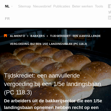
Top
NL
Sitemap
Nieuwsbrief
Publicaties
Beter werken
Tools
☰
FR
Main
OPLEIDINGEN
ZOEK EEN OPLEIDING
Kruimelpad
navigation
ALIMENTO
BAKKERS
TIJDSKREDIET: EEN AANVULLENDE
LESGEVERS
VERGOEDING BIJ EEN 1/5E LANDINGSBAAN (PC 118.3)
WIE ZIJN WE
TEAM
CONTACT
Tijdskrediet: een aanvullende
vergoeding bij een 1/5e landingsbaan
(PC 118.3)
De arbeiders uit de bakkerijsector die een 1/5e
landingsbaan opnemen hebben recht op een