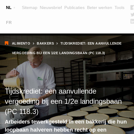
Top
NL
Sitemap
Nieuwsbrief
Publicaties
Beter werken
Tools
☰
FR
Main
OPLEIDINGEN
ZOEK EEN OPLEIDING
Kruimelpad
navigation
ALIMENTO
BAKKERS
TIJDSKREDIET: EEN AANVULLENDE
LESGEVERS
VERGOEDING BIJ EEN 1/2E LANDINGSBAAN (PC 118.3)
WIE ZIJN WE
TEAM
CONTACT
Tijdskrediet: een aanvullende
vergoeding bij een 1/2e landingsbaan
(PC 118.3)
Arbeiders tewerkgesteld in een bakkerij die hun
loopbaan halveren hebben recht op een