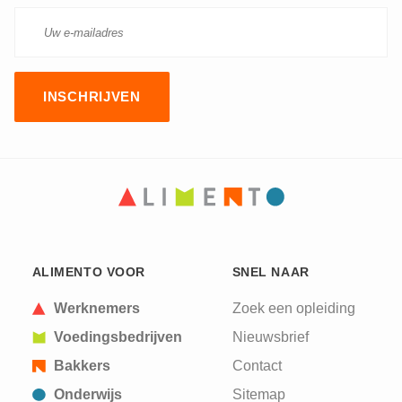
CAPTCHA
This question is for testing whether or not you are
ALIMENTO VOOR
SNEL NAAR
a human visitor and to prevent automated spam
submissions.
Werknemers
Zoek een opleiding
Voedingsbedrijven
Nieuwsbrief
Bakkers
Contact
Onderwijs
Sitemap