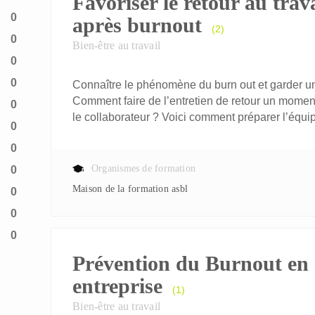
Favoriser le retour au trava
0
après burnout
(2)
0
Bien-être au travail
0
0
Connaître le phénomène du burn out et garder un 
Comment faire de l’entretien de retour un mome
0
le collaborateur ? Voici comment préparer l’équip
0
0
Organismes de formation
0
Maison de la formation asbl
0
0
0
Prévention du Burnout en
entreprise
(1)
Bien-être au travail