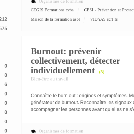
Organismes de formation
CEGIS Formations cvba
CESI - Prévention et Protec
212
Maison de la formation asbl
VIDYAS scrl fs
575
Burnout: prévenir
collectivement, détecter
0
individuellement
(3)
0
Bien-être au travail
6
0
Connaître le burn out : origines et symptômes. 
générateur de burnout. Reconnaître les signaux d
0
accompagner les personnes avant qu’elles ne s’e
0
0
0
Organismes de formation