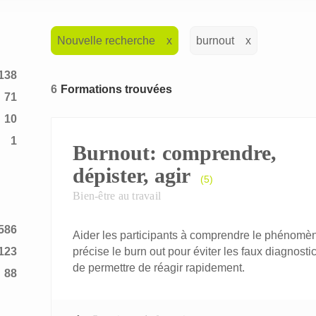
Nouvelle recherche
burnout
138
6
Formations trouvées
71
10
1
Burnout: comprendre,
2
dépister, agir
(5)
Bien-être au travail
586
Aider les participants à comprendre le phénomène
123
précise le burn out pour éviter les faux diagnostics
de permettre de réagir rapidement.
88