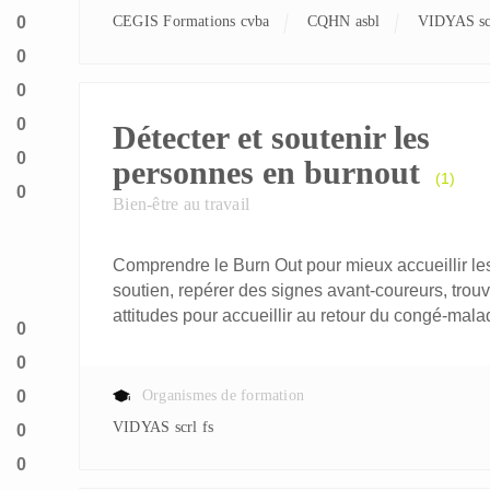
0
CEGIS Formations cvba
CQHN asbl
VIDYAS sc
0
0
0
Détecter et soutenir les
0
personnes en burnout
(1)
0
Bien-être au travail
Comprendre le Burn Out pour mieux accueillir l
soutien, repérer des signes avant-coureurs, trou
attitudes pour accueillir au retour du congé-mala
0
0
0
Organismes de formation
VIDYAS scrl fs
0
0