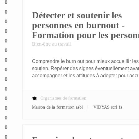
0
0
Détecter et soutenir les
0
personnes en burnout -
0
Formation pour les person
0
Bien-être au travail
0
0
Comprendre le burn out pour mieux accueillir le
soutien. Repérer des signes éventuellement avan
0
accompagner et les attitudes à adopter pour accu
0
0
0
Organismes de formation
Maison de la formation asbl
VIDYAS scrl fs
0
0
0
0