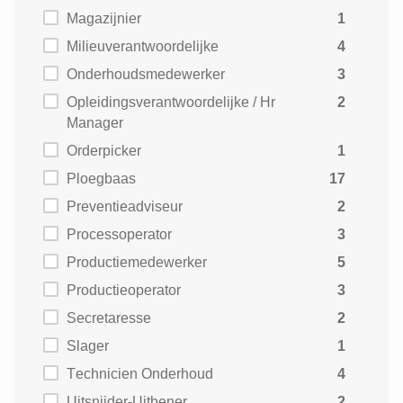
Magazijnier
1
Milieuverantwoordelijke
4
Onderhoudsmedewerker
3
Opleidingsverantwoordelijke / Hr
2
Manager
Orderpicker
1
Ploegbaas
17
Preventieadviseur
2
Processoperator
3
Productiemedewerker
5
Productieoperator
3
Secretaresse
2
Slager
1
Technicien Onderhoud
4
Uitsnijder-Uitbener
2