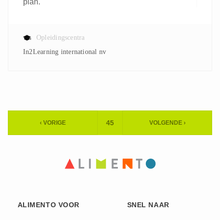
plan.
Opleidingscentra
In2Learning international nv
Paginering
45
‹ VORIGE
VOLGENDE ›
HUIDIGE
VORIGE
VOLGENDE
PAGINA
PAGINA
PAGINA
ALIMENTO VOOR
SNEL NAAR