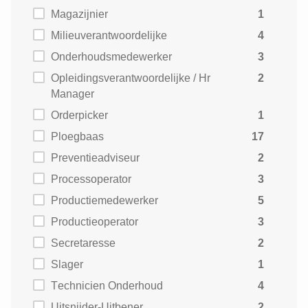
Magazijnier
1
Milieuverantwoordelijke
4
Onderhoudsmedewerker
3
Opleidingsverantwoordelijke / Hr
2
Manager
Orderpicker
1
Ploegbaas
17
Preventieadviseur
2
Processoperator
3
Productiemedewerker
5
Productieoperator
3
Secretaresse
2
Slager
1
Technicien Onderhoud
4
Uitsnijder-Uitbener
2