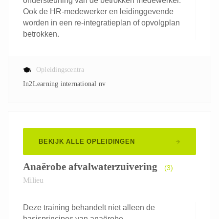
ondersteuning van de betrokken medewerker.
Ook de HR-medewerker en leidinggevende
worden in een re-integratieplan of opvolgplan
betrokken.
Opleidingscentra
In2Learning international nv
BEKIJK ALLE OPLEIDINGEN
Anaërobe afvalwaterzuivering
(3)
Milieu
Deze training behandelt niet alleen de
basisprincipes van anaërobe