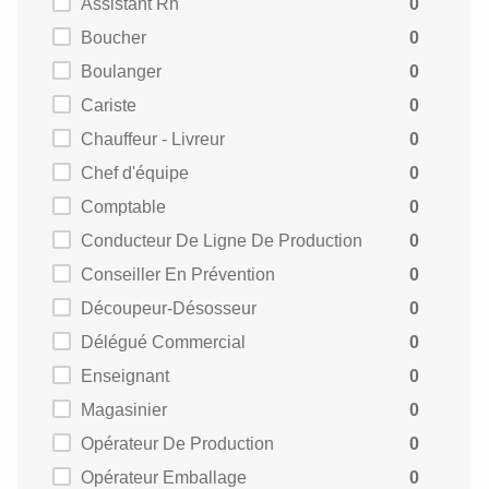
Assistant Rh
0
Boucher
0
Boulanger
0
Cariste
0
Chauffeur - Livreur
0
Chef d'équipe
0
Comptable
0
Conducteur De Ligne De Production
0
Conseiller En Prévention
0
Découpeur-Désosseur
0
Délégué Commercial
0
Enseignant
0
Magasinier
0
Opérateur De Production
0
Opérateur Emballage
0