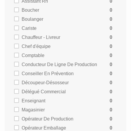
Assistant Rh
0
Boucher
0
Boulanger
0
Cariste
0
Chauffeur - Livreur
0
Chef d'équipe
0
Comptable
0
Conducteur De Ligne De Production
0
Conseiller En Prévention
0
Découpeur-Désosseur
0
Délégué Commercial
0
Enseignant
0
Magasinier
0
Opérateur De Production
0
Opérateur Emballage
0