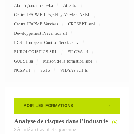
Abc Ergonomics bvba
Attentia
Centre IFAPME Liège-Huy-Verviers ASBL
Centre IFAPME Verviers
CRESEPT asbl
Développement Prévention srl
ECS - European Control Services nv
EUROLOGISTICS SRL
FILOVA srl
GUEST sa
Maison de la formation asbl
NCSP srl
Serfo
VIDYAS scrl fs
VOIR LES FORMATIONS
Analyse de risques dans l’industrie
(4)
Sécurité au travail et ergonomie