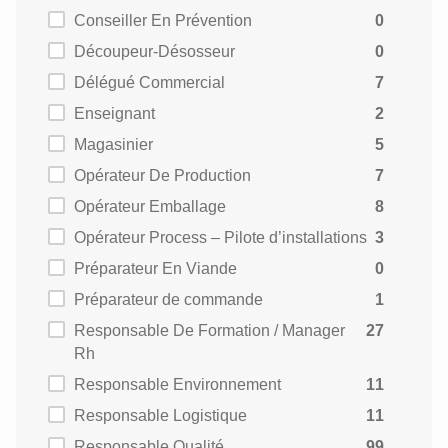
Conseiller En Prévention
0
Découpeur-Désosseur
0
Délégué Commercial
7
Enseignant
2
Magasinier
5
Opérateur De Production
7
Opérateur Emballage
8
Opérateur Process – Pilote d’installations
3
Préparateur En Viande
0
Préparateur de commande
1
Responsable De Formation / Manager
27
Rh
Responsable Environnement
11
Responsable Logistique
11
Responsable Qualité
99