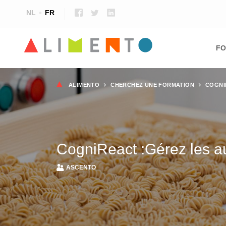
NL
FR
Ma
nav
FO
Fil
ALIMENTO
CHERCHEZ UNE FORMATION
COGNI
d'Ariane
CogniReact :Gérez les au
ASCENTO