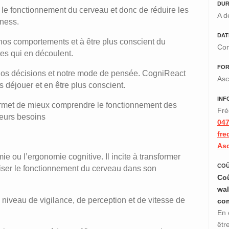
DUR
le fonctionnement du cerveau et donc de réduire les
A d
iness.
DAT
 nos comportements et à être plus conscient du
Con
es qui en découlent.
FO
t nos décisions et notre mode de pensée. CogniReact
Asc
s déjouer et en être plus conscient.
INF
ermet de mieux comprendre le fonctionnement des
Fré
leurs besoins
047
fre
As
 ou l’ergonomie cognitive. Il incite à transformer
COÛ
ser le fonctionnement du cerveau dans son
Coû
wal
niveau de vigilance, de perception et de vitesse de
co
En 
êtr