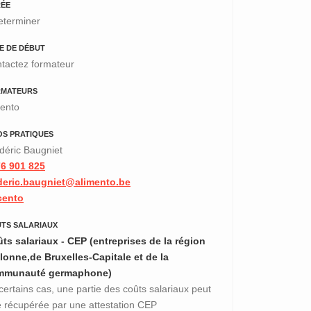
ÉE
eterminer
E DE DÉBUT
tactez formateur
RMATEURS
ento
OS PRATIQUES
déric Baugniet
6 901 825
deric.baugniet@alimento.be
cento
TS SALARIAUX
ts salariaux - CEP (entreprises de la région
lonne,de Bruxelles-Capitale et de la
mmunauté germaphone)
certains cas, une partie des coûts salariaux peut
e récupérée par une attestation CEP