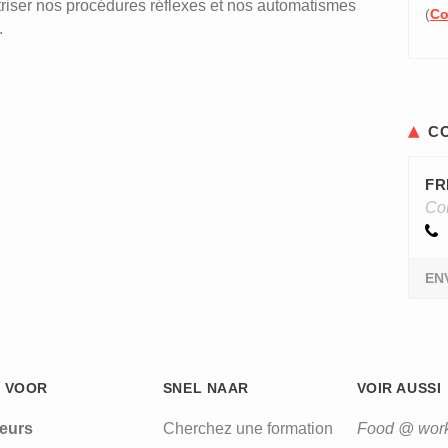
riser nos procédures réflexes et nos automatismes
(
Co
.
C
FR
Con
EN
 VOOR
SNEL NAAR
VOIR AUSSI
leurs
Cherchez une formation
Food @ wor