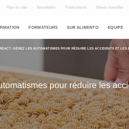
Top
Plan du site
Newsletter
Publications
Mieux travailler
in
igation
RMATION
FORMATEURS
SUR ALIMENTO
EQUIPE
REACT :GÉREZ LES AUTOMATISMES POUR RÉDUIRE LES ACCIDENTS ET LES
tomatismes pour réduire les accid