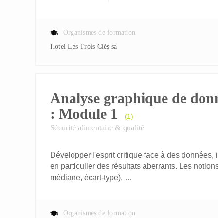
Organismes de formation
Hotel Les Trois Clés sa
Analyse graphique de don
: Module 1
(1)
Sécurité alimentaire & qualité
Développer l'esprit critique face à des données, in
en particulier des résultats aberrants. Les notio
médiane, écart-type), …
Organismes de formation