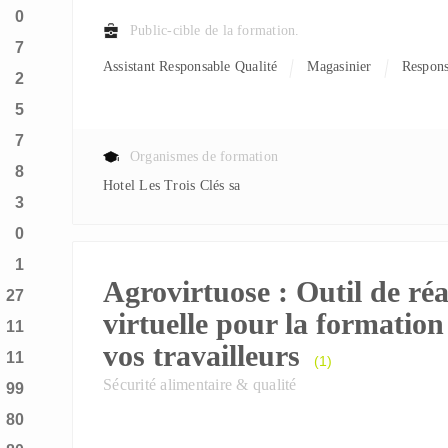
0
Public-cible de la formation.
7
Assistant Responsable Qualité
Magasinier
Respon
2
5
7
Organismes de formation
8
Hotel Les Trois Clés sa
3
0
1
Agrovirtuose : Outil de réa
27
virtuelle pour la formation
11
vos travailleurs
11
(1)
Sécurité alimentaire & qualité
99
80