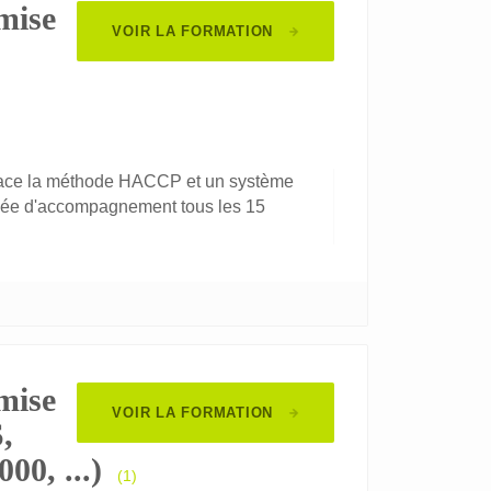
mise
VOIR LA FORMATION
place la méthode HACCP et un système
rnée d'accompagnement tous les 15
mise
VOIR LA FORMATION
,
0, ...)
(1)