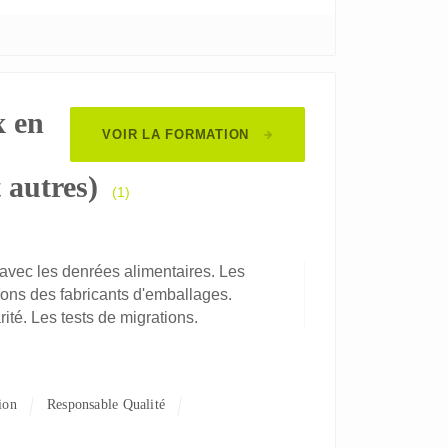
x en
VOIR LA FORMATION
 autres)
(1)
avec les denrées alimentaires. Les
tions des fabricants d'emballages.
rité. Les tests de migrations.
ion
Responsable Qualité