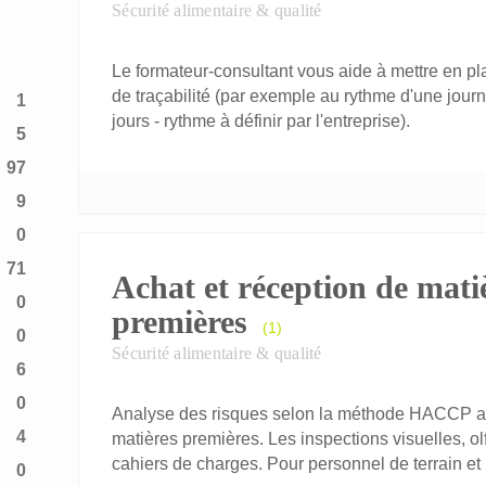
Sécurité alimentaire & qualité
Le formateur-consultant vous aide à mettre en 
de traçabilité (par exemple au rythme d'une jou
1
jours - rythme à définir par l'entreprise).
5
97
9
0
71
Achat et réception de mati
0
premières
(1)
0
Sécurité alimentaire & qualité
6
0
Analyse des risques selon la méthode HACCP app
4
matières premières. Les inspections visuelles, ol
cahiers de charges. Pour personnel de terrain e
0