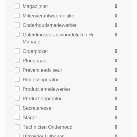
Magazijnier
0
Milieuverantwoordelijke
0
Onderhoudsmedewerker
0
Opleidingsverantwoordelijke / Hr
0
Manager
Orderpicker
0
Ploegbaas
0
Preventieadviseur
0
Processoperator
0
Productiemedewerker
0
Productieoperator
0
Secretaresse
0
Slager
0
Technicien Onderhoud
0
Uitsnijder-Uitbener
0