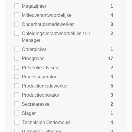
Magazijnier
1
Milieuverantwoordelijke
4
Onderhoudsmedewerker
3
Opleidingsverantwoordelijke / Hr
2
Manager
Orderpicker
1
Ploegbaas
17
Preventieadviseur
2
Processoperator
3
Productiemedewerker
5
Productieoperator
3
Secretaresse
2
Slager
1
Technicien Onderhoud
4
Uitsnijder-Uitbener
2