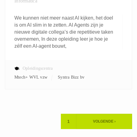
Informatica
We kunnen niet meer naast AI kijken, het doel
is om AI slim in te zetten. AI Agents zijn je
nieuwe digitale collega’s die repetitieve taken
overnemen, In deze opleiding leer je hoe je
zélf een AI-agent bouwt,
Opleidingscentra
Mtech+ WVL vzw
Syntra Bizz bv
Paginering
1
VOLGENDE ›
HUIDIGE
VOLGENDE
PAGINA
PAGINA