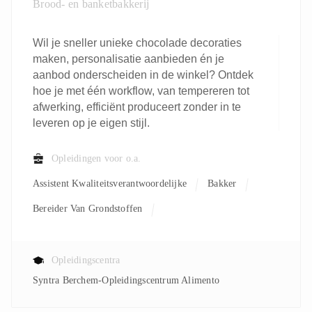
Brood- en banketbakkerij
Wil je sneller unieke chocolade decoraties
maken, personalisatie aanbieden én je
aanbod onderscheiden in de winkel? Ontdek
hoe je met één workflow, van tempereren tot
afwerking, efficiënt produceert zonder in te
leveren op je eigen stijl.
Opleidingen voor o.a.
Assistent Kwaliteitsverantwoordelijke
Bakker
Bereider Van Grondstoffen
Kwaliteitsverantwoordelijke
Leerkracht
Processoperator
Productiemedewerker
Opleidingscentra
Syntra Berchem-Opleidingscentrum Alimento
Verantwoordelijke Productie
Verpakkingsoperator