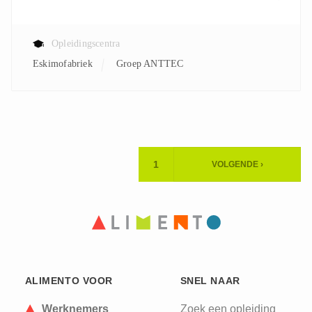
Opleidingscentra
Eskimofabriek
Groep ANTTEC
Paginering
1
VOLGENDE ›
HUIDIGE
VOLGENDE
PAGINA
PAGINA
ALIMENTO VOOR
SNEL NAAR
Werknemers
Zoek een opleiding