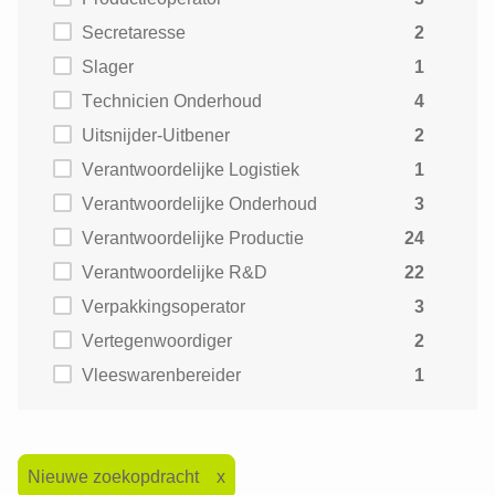
Secretaresse
2
Slager
1
Technicien Onderhoud
4
Uitsnijder-Uitbener
2
Verantwoordelijke Logistiek
1
Verantwoordelijke Onderhoud
3
Verantwoordelijke Productie
24
Verantwoordelijke R&D
22
Verpakkingsoperator
3
Vertegenwoordiger
2
Vleeswarenbereider
1
Nieuwe zoekopdracht