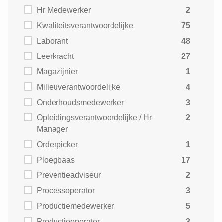
Hr Medewerker
2
Kwaliteitsverantwoordelijke
75
Laborant
48
Leerkracht
27
Magazijnier
1
Milieuverantwoordelijke
4
Onderhoudsmedewerker
3
Opleidingsverantwoordelijke / Hr
2
Manager
Orderpicker
1
Ploegbaas
17
Preventieadviseur
2
Processoperator
3
Productiemedewerker
5
Productieoperator
3