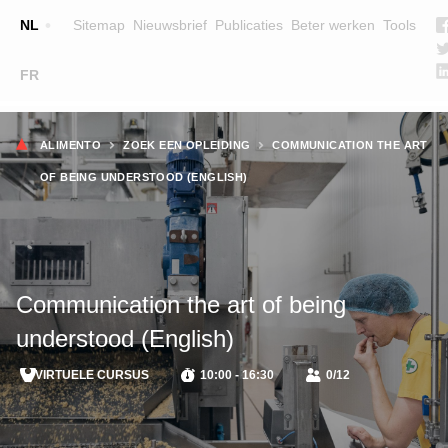
Top
NL
Sitemap
Nieuwsbrief
Publicaties
Beter werken
Tools
☰
FR
Main
OPLEIDINGEN
ZOEK EEN OPLEIDING
Kruimelpad
navigation
ALIMENTO
ZOEK EEN OPLEIDING
COMMUNICATION THE ART
LESGEVERS
OF BEING UNDERSTOOD (ENGLISH)
WIE ZIJN WE
TEAM
CONTACT
Communication the art of being
understood (English)
VIRTUELE CURSUS
10:00 - 16:30
0/12