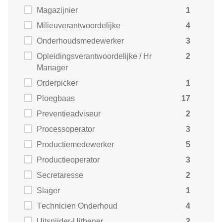
Magazijnier
1
Milieuverantwoordelijke
4
Onderhoudsmedewerker
3
Opleidingsverantwoordelijke / Hr
2
Manager
Orderpicker
1
Ploegbaas
17
Preventieadviseur
2
Processoperator
3
Productiemedewerker
5
Productieoperator
3
Secretaresse
2
Slager
1
Technicien Onderhoud
4
Uitsnijder-Uitbener
2