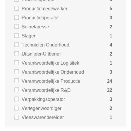
Productiemedewerker
5
Productieoperator
3
Secretaresse
2
Slager
1
Technicien Onderhoud
4
Uitsnijder-Uitbener
2
Verantwoordelijke Logistiek
1
Verantwoordelijke Onderhoud
3
Verantwoordelijke Productie
24
Verantwoordelijke R&D
22
Verpakkingsoperator
3
Vertegenwoordiger
2
Vleeswarenbereider
1