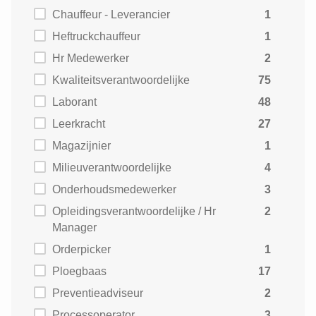
Chauffeur - Leverancier
1
Heftruckchauffeur
1
Hr Medewerker
2
Kwaliteitsverantwoordelijke
75
Laborant
48
Leerkracht
27
Magazijnier
1
Milieuverantwoordelijke
4
Onderhoudsmedewerker
3
Opleidingsverantwoordelijke / Hr
2
Manager
Orderpicker
1
Ploegbaas
17
Preventieadviseur
2
Processoperator
3