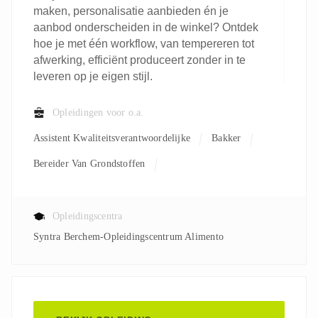
maken, personalisatie aanbieden én je
aanbod onderscheiden in de winkel? Ontdek
hoe je met één workflow, van tempereren tot
afwerking, efficiënt produceert zonder in te
leveren op je eigen stijl.
Opleidingen voor o.a.
Assistent Kwaliteitsverantwoordelijke
Bakker
Bereider Van Grondstoffen
Kwaliteitsverantwoordelijke
Leerkracht
Processoperator
Productiemedewerker
Opleidingscentra
Syntra Berchem-Opleidingscentrum Alimento
Verantwoordelijke Productie
Verpakkingsoperator