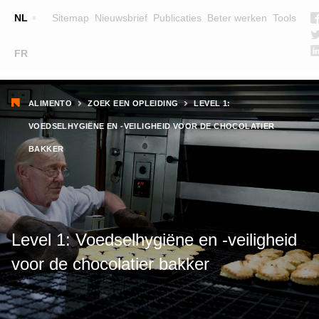
Top
NL
Sitemap
Nieuwsbrief
Publicaties
Beter werken
Tools
☰
FR
Main
OPLEIDINGEN
ZOEK EEN OPLEIDING
Kruimelpad
navigation
ALIMENTO
ZOEK EEN OPLEIDING
LEVEL 1:
LESGEVERS
VOEDSELHYGIËNE EN -VEILIGHEID VOOR DE CHOCOLATIER
WIE ZIJN WE
BAKKER
TEAM
CONTACT
Level 1: Voedselhygiëne en -veiligheid
voor de chocolatier bakker