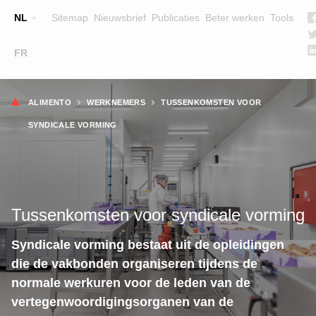
Top
NL
Sitemap
Nieuwsbrief
Publicaties
Beter werken
Tools
☰
FR
Main
OPLEIDINGEN
ZOEK EEN OPLEIDING
Kruimelpad
navigation
ALIMENTO
WERKNEMERS
TUSSENKOMSTEN VOOR
LESGEVERS
SYNDICALE VORMING
WIE ZIJN WE
TEAM
CONTACT
Tussenkomsten voor syndicale vorming
Syndicale vorming bestaat uit de opleidingen
die de vakbonden organiseren tijdens de
normale werkuren voor de leden van de
vertegenwoordigingsorganen van de