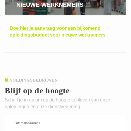
NIEUWE WERKNEMERS
Doe hier je aanvraag voor een bijkomend
opleidingsbudget voor nieuwe werknemers
VOEDINGSBEDRIJVEN
Blijf op de hoogte
CAPTCHA
Schrijf je in op om op de hoogte te blijven van onze
opleidingen en onze dienstverlening.
This question is for testing whether or not you are
a human visitor and to prevent automated spam
submissions.