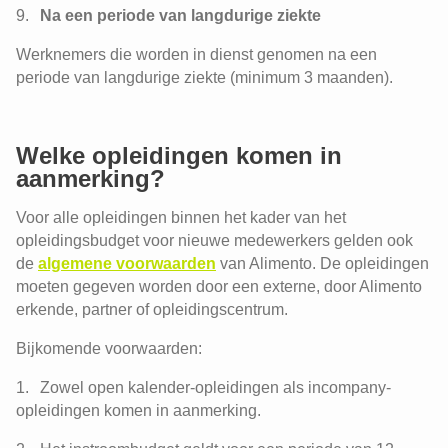
Na een periode van langdurige ziekte
Werknemers die worden in dienst genomen na een
periode van langdurige ziekte (minimum 3 maanden).
Het opleidingsbudget voor
functiewijziging
Het opleidingsbudget voor
Betaald educatief verlof
Welke opleidingen komen in
werkhervatting
aanmerking?
De KMO-bonus: opleiden loont!
Voor alle opleidingen binnen het kader van het
Steun van de Vlaamse overheid
opleidingsbudget voor nieuwe medewerkers gelden ook
Steun van de Waalse en Brusselse
de
algemene voorwaarden
van Alimento. De opleidingen
overheden
moeten gegeven worden door een externe, door Alimento
erkende, partner of opleidingscentrum.
Sectorale steun bij
werknemersopleidingen
Bijkomende voorwaarden:
Het VOV vervangt het Betaald
Educatief Verlof: hoe krijg je een
Zowel open kalender-opleidingen als incompany-
loontussenkomst?
opleidingen komen in aanmerking.
Betaald educatief verlof