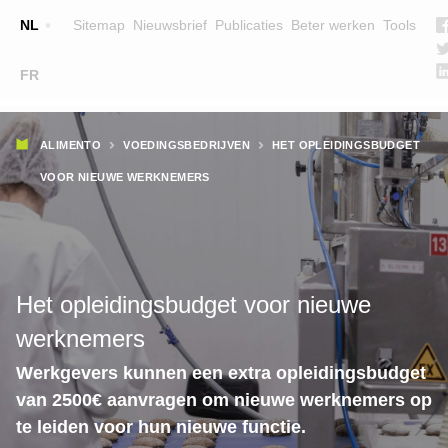
Top
NL
Sitemap
Nieuwsbrief
Publicaties
Beter werken
Tools
☰
FR
Main
OPLEIDINGEN
ZOEK EEN OPLEIDING
Kruimelpad
navigation
ALIMENTO
VOEDINGSBEDRIJVEN
HET OPLEIDINGSBUDGET
LESGEVERS
VOOR NIEUWE WERKNEMERS
WIE ZIJN WE
TEAM
CONTACT
Het opleidingsbudget voor nieuwe
werknemers
Werkgevers kunnen een extra opleidingsbudget
van 2500€ aanvragen om nieuwe werknemers op
te leiden voor hun nieuwe functie.