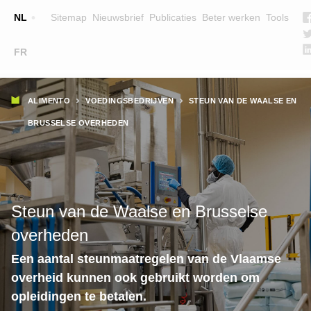
Top
NL
Sitemap
Nieuwsbrief
Publicaties
Beter werken
Tools
☰
FR
Main
OPLEIDINGEN
ZOEK EEN OPLEIDING
Kruimelpad
navigation
ALIMENTO
VOEDINGSBEDRIJVEN
STEUN VAN DE WAALSE EN
LESGEVERS
BRUSSELSE OVERHEDEN
WIE ZIJN WE
TEAM
CONTACT
Steun van de Waalse en Brusselse
overheden
Een aantal steunmaatregelen van de Vlaamse
overheid kunnen ook gebruikt worden om
Het opleidingsbudget voor nieuwe
opleidingen te betalen.
werknemers