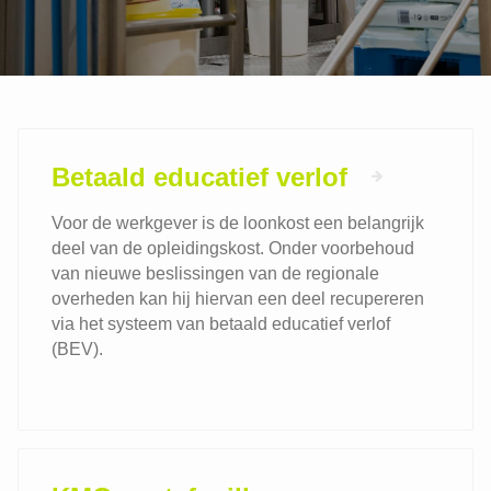
Het opleidingsbudget voor
Betaald educatief verlof
functiewijziging
Het opleidingsbudget voor
werkhervatting
De KMO-bonus: opleiden loont!
Betaald educatief verlof
Steun van de Vlaamse overheid
Sectorale steun bij
Voor de werkgever is de loonkost een belangrijk
werknemersopleidingen
deel van de opleidingskost. Onder voorbehoud
Het VOV vervangt het Betaald
van nieuwe beslissingen van de regionale
Educatief Verlof: hoe krijg je een
overheden kan hij hiervan een deel recupereren
loontussenkomst?
via het systeem van betaald educatief verlof
Betaald educatief verlof
(BEV).